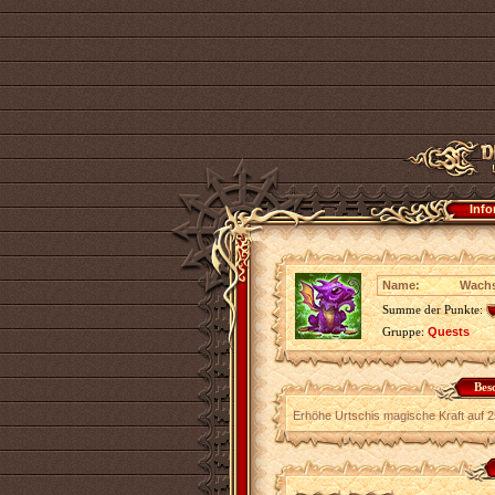
Info
Name:
Wachs
Summe der Punkte:
Gruppe:
Quests
Bes
Erhöhe Urtschis magische Kraft auf 2