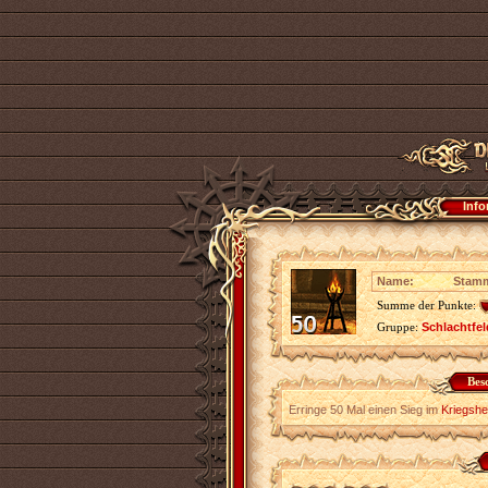
Info
Name:
Stamm
Summe der Punkte:
Gruppe:
Schlachtfel
Bes
Erringe 50 Mal einen Sieg im
Kriegshe