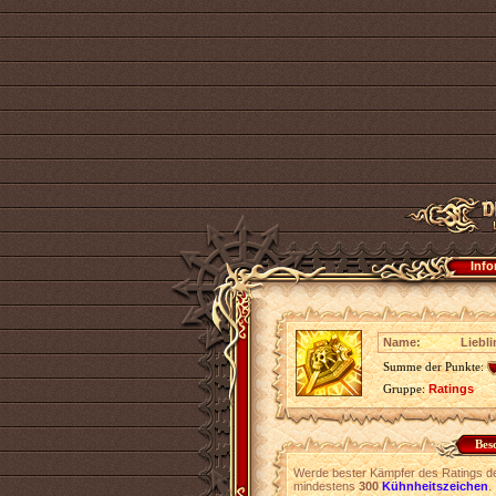
Info
Name:
Liebli
Summe der Punkte:
Gruppe:
Ratings
Bes
Werde bester Kämpfer des Ratings 
mindestens
300
Kühnheitszeichen
.