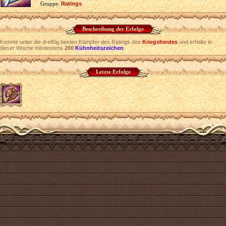
Gruppe:
Ratings
Beschreibung der Erfolge
Komme unter die dreißig besten Kämpfer des Ratings des
Kriegsherdes
und erhalte in
dieser Woche mindestens
200
Kühnheitszeichen
.
Letzte Erfolge