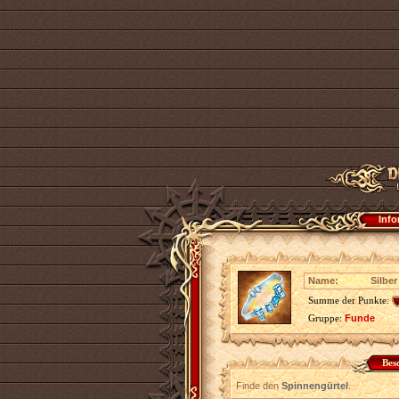
Info
Name:
Silber
Summe der Punkte:
Gruppe:
Funde
Bes
Finde den
Spinnengürtel
.