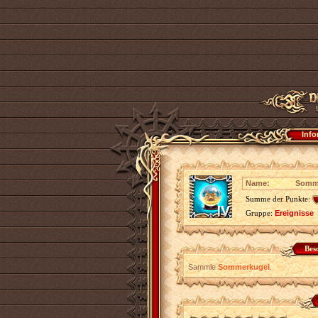
Info
Name:
Somme
Summe der Punkte:
Gruppe:
Ereignisse
Bes
Sammle
Sommerkugel
.