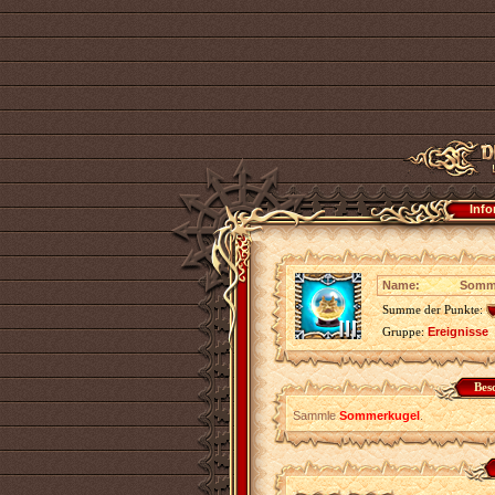
Info
Name:
Somme
Summe der Punkte:
Gruppe:
Ereignisse
Bes
Sammle
Sommerkugel
.