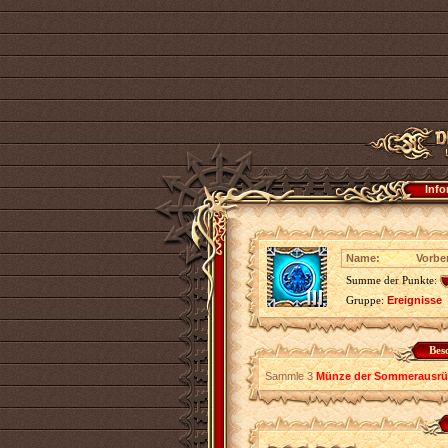
Info
Name:
Vorbe
Summe der Punkte:
Gruppe:
Ereignisse
Bes
Sammle 3
Münze der Sommerausrü