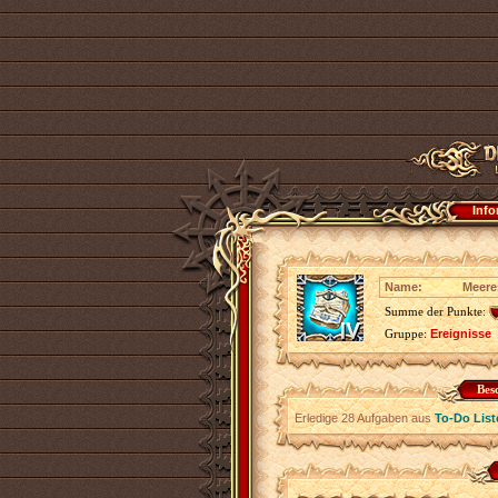
Info
Name:
Meere
Summe der Punkte:
Gruppe:
Ereignisse
Bes
Erledige 28 Aufgaben aus
To-Do List